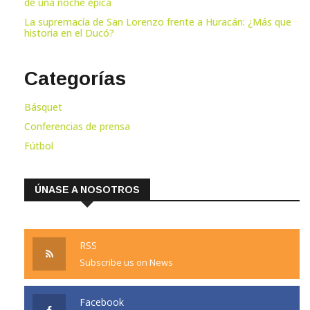
de una noche épica
La supremacía de San Lorenzo frente a Huracán: ¿Más que
historia en el Ducó?
Categorías
Básquet
Conferencias de prensa
Fútbol
ÚNASE A NOSOTROS
RSS
Subscribe us on News
Facebook