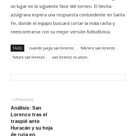
un lugar en la siguiente fase del torneo. El hincha
azulgrana espera una respuesta contundente en Santa
Fe, donde el equipo buscará cortar la mala racha y
reencontrarse con su mejor versión futbolística.
TAGS:
cuando juega san lorenzo
febrero san lorenzo
fixture san lorenzo
san lorenzo vs union
Navegación
Previous
Previous
post:
Análisis: San
de
Lorenzo tras el
entradas
traspié ante
Huracán y su hoja
de ruta en