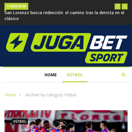
TENDENCIA
el
La supremacía de San Lorenzo frente a Huracán: ¿Más que
historia en el Ducó?
HOME
FÚTBOL
Home
Archive by category Fútbol
FÚTBOL