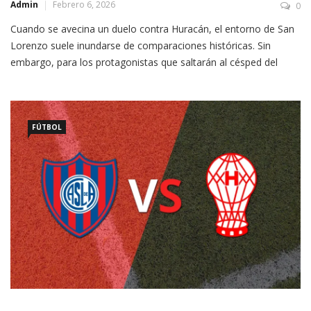
Admin
Febrero 6, 2026
0
Cuando se avecina un duelo contra Huracán, el entorno de San
Lorenzo suele inundarse de comparaciones históricas. Sin
embargo, para los protagonistas que saltarán al césped del
Tomás Adolfo Ducó, el partido se resuelve desde la serenidad y
el orden táctico. Durante el encuentro con la prensa oficial de la
Liga Profesional, Teo Rodríguez Pagano […]
FÚTBOL