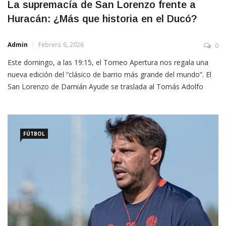
La supremacía de San Lorenzo frente a
Huracán: ¿Más que historia en el Ducó?
Admin
Febrero 6, 2026
0
Este domingo, a las 19:15, el Torneo Apertura nos regala una
nueva edición del “clásico de barrio más grande del mundo”. El
San Lorenzo de Damián Ayude se traslada al Tomás Adolfo
Ducó con un objetivo claro: imponer su autoridad histórica. La
paternidad estadística que el Azulgrana ejerce sobre su eterno
rival no es una […]
FÚTBOL